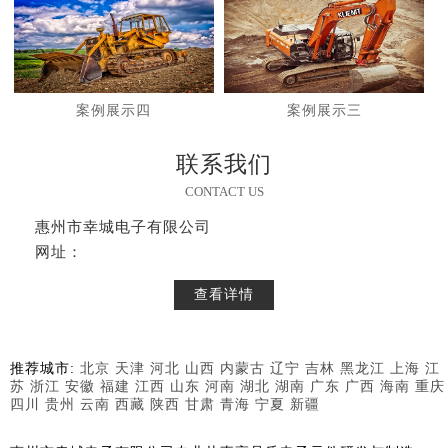
案例展示四
案例展示三
联系我们
CONTACT US
惠州市幸城电子有限公司
网址：
查看详情
推荐城市:
北京
天津
河北
山西
内蒙古
辽宁
吉林
黑龙江
上海
江
苏
浙江
安徽
福建
江西
山东
河南
湖北
湖南
广东
广西
海南
重庆
四川
贵州
云南
西藏
陕西
甘肃
青海
宁夏
新疆